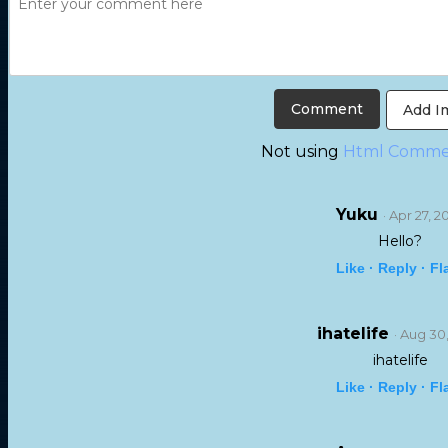
Add I
Not using
Html Comme
Yuku
· Apr 27, 2
Hello?
Like ·
Reply ·
Fl
ihatelife
· Aug 30
ihatelife
Like ·
Reply ·
Fl