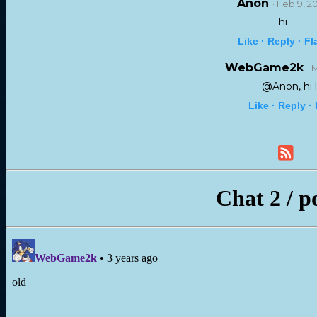
Anon
· Feb 9, 2
hi
Like ·
Reply ·
Fl
WebGame2k
· 
@Anon, hi l
Like ·
Reply ·
Chat 2 / p